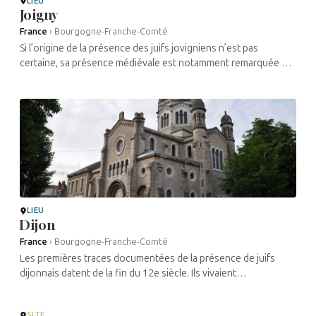
LIEU
Joigny
France
›
Bourgogne-Franche-Comté
Si l’origine de la présence des juifs jovigniens n’est pas
certaine, sa présence médiévale est notamment remarquée par
le nombre de tossafistes qui vivent dans la ville au 12e siècle.
Parmi eux, ...
LIEU
Dijon
France
›
Bourgogne-Franche-Comté
Les premières traces documentées de la présence de juifs
dijonnais datent de la fin du 12e siècle. Ils vivaient
principalement rue de la Petite-Juiverie, actuellement nommée
, rue des Juifs, ...
SITE