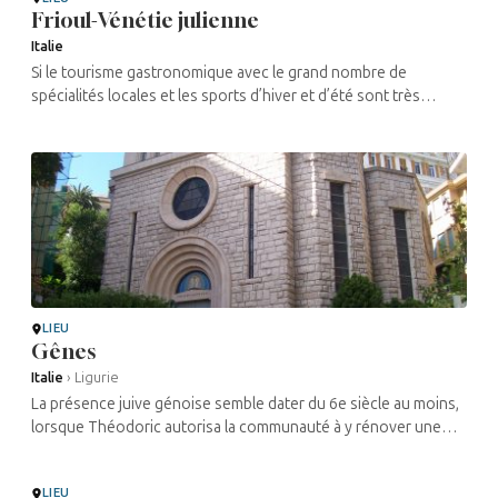
Frioul-Vénétie julienne
Italie
Si le tourisme gastronomique avec le grand nombre de
spécialités locales et les sports d’hiver et d’été sont très
prisés, la région du Frioul-Vénétie Julienne est surtout connue
pour ses villages ...
LIEU
Gênes
Italie
›
Ligurie
La présence juive génoise semble dater du 6e siècle au moins,
lorsque Théodoric autorisa la communauté à y rénover une
synagogue, qui fut détruite lors d’actions de locaux hostiles.
Cette ...
LIEU