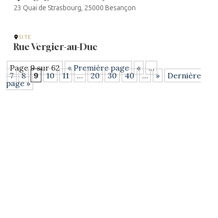
23 Quai de Strasbourg, 25000 Besançon
SITE
Rue Vergier-au-Duc
Page 9 sur 62
« Première page
«
…
7
8
9
10
11
…
20
30
40
…
»
Dernière
page »