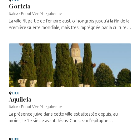
Gorizia
Italie
›
Frioul-Vénétie julienne
La ville fit partie de l’empire austro-hongrois jusqu’à la fin de la
Première Guerre mondiale, mais très imprégnée par la culture
italienne voisine. Si la présence juive date probablement du ...
LIEU
Aquileia
Italie
›
Frioul-Vénétie julienne
La présence juive dans cette ville est attestée depuis, au
moins, le 1e siècle avant Jésus-Christ sur l’épitaphe
concernant un de ses habitants. Des fouilles archéologiques
effectuées dans la ...
LIEU