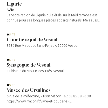
Ligurie
Italie
La petite région de Ligurie qui s’étale sur la Méditerranée est
connue pour ses longues plages et parcs naturels. Mais aussi
pour la grande place dans l’histoire maritime de sa ville
principale, ...
SITE
Cimetière juif de Vesoul
3836 Rue Miroudot Saint-Ferjeux, 70000 Vesoul
SITE
Synagogue de Vesoul
11 bis rue du Moulin-des-Prés, Vesoul
SITE
Musée des Ursulines
5 rue de la Préfecture, 71000 Mâcon Tel : 03 85 39 90 38
https://www.macon.fr/vivre-et-bouger-a-
macon/culture/musee-des-ursulines