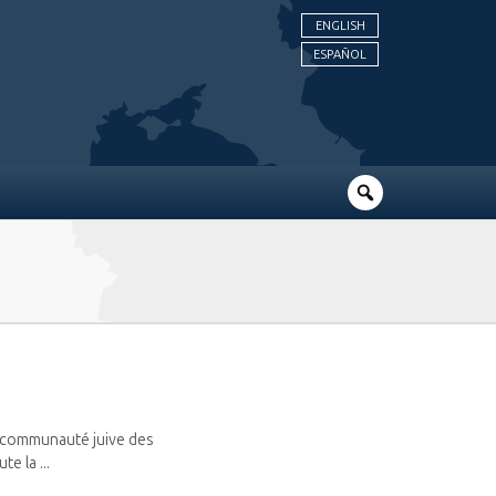
ENGLISH
ESPAÑOL
te communauté juive des
e la ...