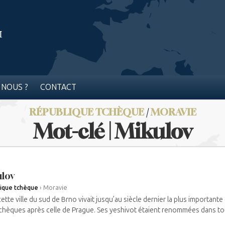
 NOUS ?
CONTACT
RÉPUBLIQUE TCHÈQUE
/
MORAVIE
Mot-clé | Mikulov
lov
ique tchèque
›
Moravie
ette ville du sud de Brno vivait jusqu’au siècle dernier la plus importan
chèques après celle de Prague. Ses yeshivot étaient renommées dans tout