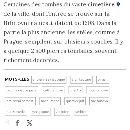
Certaines des tombes du vaste
cimetière
de la ville, dont l’entrée se trouve sur la
Hrbitovni námesti, datent de 1608. Dans la
partie la plus ancienne, les stèles, comme à
Prague, s’empilent sur plusieurs couches. Il y
a quelque 2 500 pierres tombales, souvent
richement décorées.
MOTS-CLÉS
ancienne synagogue
architecture
bimah
communaute juive
culture juive
ghetto
histoire juive
hrbitovni namesti
monument
quartier juif
rue husova
rue zameska
synagogue
vie juive
yeshiva

