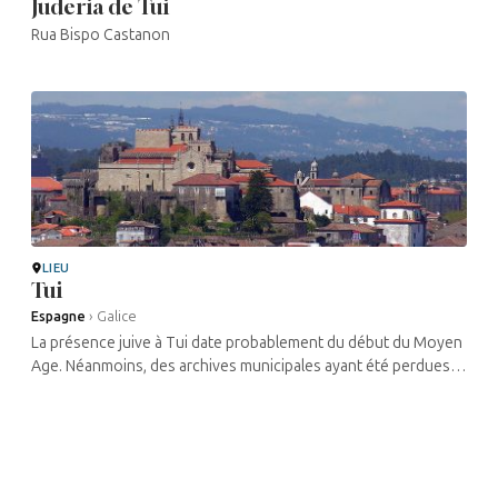
Juderia de Tui
Rua Bispo Castanon
LIEU
Tui
Espagne
›
Galice
La présence juive à Tui date probablement du début du Moyen
Age. Néanmoins, des archives municipales ayant été perdues,
les premières traces écrites se référant à cette présence
datent du 15e ...