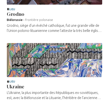
LIEU
Grodno
Biélorussie
›
Frontière polonaise
Grodno, siège d’un évêché catholique, fut une grande ville de
l’Union polono-lituanienne comme l’atteste la très belle église
jésuite, Farny, de style baroque, qui s’élève ...
LIEU
Ukraine
L'Ukraine, la plus importante des Républiques ex-soviétiques,
est, avec la Biélorussie et la Lituanie, l'héritière de l'ancienne
"zone de résidence", cordon sanitaire destiné à refouler les
juifs ...