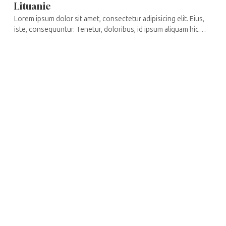
Lituanie
Lorem ipsum dolor sit amet, consectetur adipisicing elit. Eius,
iste, consequuntur. Tenetur, doloribus, id ipsum aliquam hic
laudantium eligendi perspiciatis necessitatibus in cupiditate
impedit ...