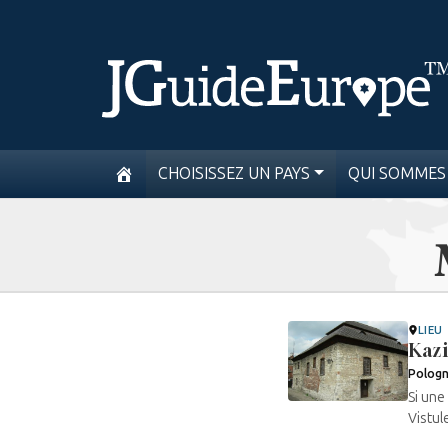
CHOISISSEZ UN PAYS
QUI SOMMES
LIEU
Kazi
Polog
Si une
Vistule