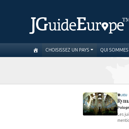
CHOISISSEZ UN PAYS
QUI SOMMES
LIEU
Rym
Polog
Les ju
mentio