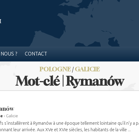
 NOUS ?
CONTACT
POLOGNE
/
GALICIE
Mot-clé | Rymanów
anów
ne
›
Galicie
ifs s’installèrent à Rymanów à une époque tellement lointaine qu’il n’y a
nnant leur arrivée. Aux XVe et XVIe siècles, les habitants de la ville ...