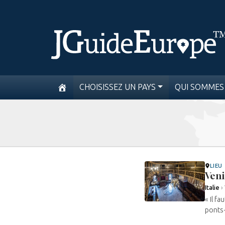
CHOISISSEZ UN PAYS
QUI SOMMES
LIEU
Veni
Italie
›
« Il f
ponts-