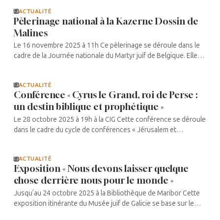
des acteurs, ...
ACTUALITÉ
Pèlerinage national à la Kazerne Dossin de
Malines
Le 16 novembre 2025 à 11h Ce pèlerinage se déroule dans le
cadre de la Journée nationale du Martyr juif de Belgique. Elle
est coordonnée par l’« Union des déportés juifs en Belgique –
filles ...
ACTUALITÉ
Conférence « Cyrus le Grand, roi de Perse :
un destin biblique et prophétique »
Le 28 octobre 2025 à 19h à la CIG Cette conférence se déroule
dans le cadre du cycle de conférences « Jérusalem et
Babylone : villes-clé de l’Histoire juive », avec Jacques Lévy, ...
ACTUALITÉ
Exposition « Nous devons laisser quelque
chose derrière nous pour le monde »
Jusqu’au 24 octobre 2025 à la Bibliothèque de Maribor Cette
exposition itinérante du Musée juif de Galicie se base sur le
Journal de Renia Spiegel et est présentée dans le cadre original