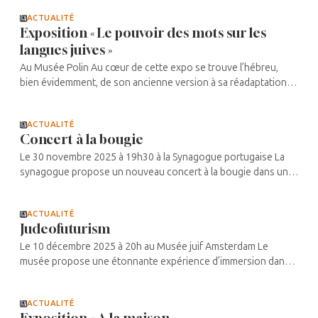
de la ...
ACTUALITÉ
Exposition « Le pouvoir des mots sur les
langues juives »
Au Musée Polin Au cœur de cette expo se trouve l’hébreu,
bien évidemment, de son ancienne version à sa réadaptation
contemporaine israélienne. Mais elle parcourt aussi le yiddish,
ladino et le ...
ACTUALITÉ
Concert à la bougie
Le 30 novembre 2025 à 19h30 à la Synagogue portugaise La
synagogue propose un nouveau concert à la bougie dans un
cadre somptueux mêlant histoire et émotions. Des centaines
de bougies sont ...
ACTUALITÉ
Judeofuturism
Le 10 décembre 2025 à 20h au Musée juif Amsterdam Le
musée propose une étonnante expérience d’immersion dans
différents scénarii d’anticipation de ce que pourrait devenir la
vie juive dans futur ...
ACTUALITÉ
Exposition « A la maison »