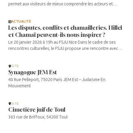
permet aux visiteurs de mieux comprendre les acteurs et
enjeux à Lyon et dans sa région pendant la Seconde Guerre
mondiale. Le parcours ...
ACTUALITÉ
Les disputes, conflits et chamailleries. Hillel
et Chamaï peuvent-ils nous inspirer ?
Le 20 janvier 2026 à 19h au FSJU Nice Dans le cadre de ses
rencontres culturelles, le FSJU propose une rencontre avec
Nicole et Bernard Prieur sur un thème aussi ancien que
stimulant, la capacité ...
SITE
Synagogue JEM Est
48 Rue Pelleport, 75020 Paris JEM Est – Judaïsme En
Mouvement
SITE
Cimetière juif de Toul
363 rue de Briffoux, 54200 Toul