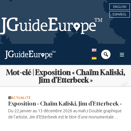
ENGLISH
ESPAÑOL
Mot-clé | Exposition « Chaïm Kaliski,
Jim d’Etterbeek »
ACTUALITÉ
Exposition « Chaïm Kaliski, Jim d’Etterbeek »
Du 22 janvier au 13 décembre 2026 au mahJ Double graphique
de l’artiste, Jim d’Etterbeek est le titre d’une monumentale
œuvre dessinée sur l’Occupation à Bruxelles, constituée de
plus ...