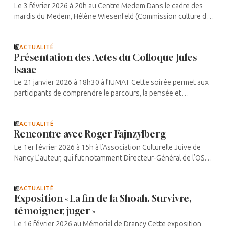
Le 3 février 2026 à 20h au Centre Medem Dans le cadre des
mardis du Medem, Hélène Wiesenfeld (Commission culture du
Centre Medem) et Véronique Angel (présidente de la Licra
Paris) reçoivent Joël ...
ACTUALITÉ
Présentation des Actes du Colloque Jules
Isaac
Le 21 janvier 2026 à 18h30 à l’IUMAT Cette soirée permet aux
participants de comprendre le parcours, la pensée et
l’influence de ce grand intellectuel et fondateur de l’Amitié ...
ACTUALITÉ
Rencontre avec Roger Fajnzylberg
Le 1er février 2026 à 15h à l’Association Culturelle Juive de
Nancy L’auteur, qui fut notamment Directeur-Général de l’OSE,
présente ce livre rassemblant les textes de son père Alter
Fajnzylberg, ...
ACTUALITÉ
Exposition « La fin de la Shoah. Survivre,
témoigner, juger »
Le 16 février 2026 au Mémorial de Drancy Cette exposition