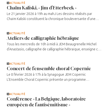
ACTUALITÉ
Chaïm Kaliski, « Jim d’Etterbeek »
Le 21 janvier 2026 à 19h au mahJ Les dessins réalisés par
Chaïm Kaliski constituent la chronique bouleversante d’une
enfance juive et un témoignage d’une infinie précision sur les
juifs ...
ACTUALITÉ
Ateliers de calligraphie hébraïque
Tous les mercredis de 10h à midi à JEM Beaugrenelle Michel
d’Anastasio, calligraphe de calligraphie hébraïque, enseigne cet
art aux participants qui souhaitent s’inscrire à ces séances.
Leur ...
ACTUALITÉ
Concert de l’ensemble choral Copernic
Le 8 février 2026 à 17h à la Synagogue JEM Copernic
L’Ensemble Choral Copernic présente un programme
réunissant deux œuvres fortes du répertoire choral : le
Déluge de Camille Saint-Saëns, ...
ACTUALITÉ
Conférence « La Belgique, laboratoire
européen de l’antisémitisme »