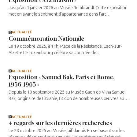
Jusqu’au 4 janvier 2026 au Musée Rembrandt Cette exposition
met en avant le sentiment d’appartenance dans l’art
contemporain à travers l’œuvre de 13 artistes. Parmi eux, Sadik
Kwaish Alfraji, ...
ACTUALITÉ
Commémoration Nationale
Le 19 octobre 2025, à 11h, Place de la Résistance, Esch-sur-
Alzette Le Luxembourg célèbre sa Journée de
Commémoration Nationale, consacrée au souvenir de la lutte
du peuple luxembourgeois ...
ACTUALITÉ
Exposition « Samuel Bak. Paris et Rome,
1956-1965 »
Depuis le 10 septembre 2025 au Musée Gaon de Vilna Samuel
Bak, originaire de Lituanie, fit don de nombreuses œuvres au
musée qui porte son nom. Partageant dans son œuvre et sa
vie, ses souvenirs ...
ACTUALITÉ
4 regards sur les dernières recherches
Le 28 octobre 2025 au Musée juif danois En se basant sur les