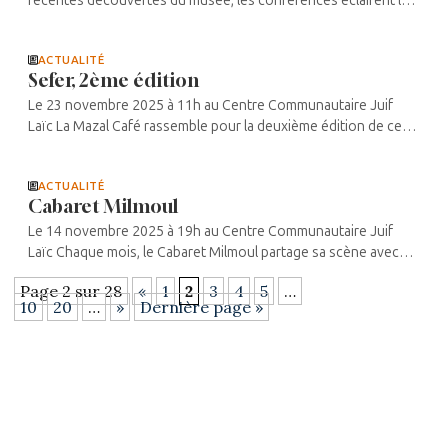
récentes découvertes du musée, les conférences éclairent la
longue histoire juive danoise, parcourant les siècles depuis le
16e ...
ACTUALITÉ
Sefer, 2ème édition
Le 23 novembre 2025 à 11h au Centre Communautaire Juif
Laïc La Mazal Café rassemble pour la deuxième édition de ce
salon littéraire des centaines de livres et de nombreux auteurs.
Dans un esprit ...
ACTUALITÉ
Cabaret Milmoul
Le 14 novembre 2025 à 19h au Centre Communautaire Juif
Laïc Chaque mois, le Cabaret Milmoul partage sa scène avec
des artistes autour d’une re-découverte de l’hébreu. Dans un
Page 2 sur 28
«
1
2
3
4
5
…
esprit de créativité ...
10
20
…
»
Dernière page »