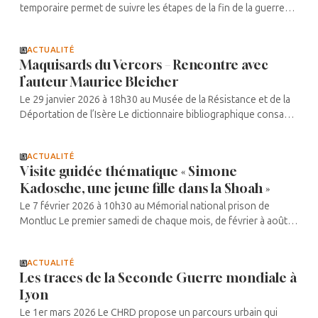
temporaire permet de suivre les étapes de la fin de la guerre
avec la découverte des camps par les armées alliées, le
rapatriement des ...
ACTUALITÉ
Maquisards du Vercors – Rencontre avec
l’auteur Maurice Bleicher
Le 29 janvier 2026 à 18h30 au Musée de la Résistance et de la
Déportation de l’Isère Le dictionnaire bibliographique consacré
aux Maquisards du Vercors est présenté par son auteur au
Musée. ...
ACTUALITÉ
Visite guidée thématique « Simone
Kadosche, une jeune fille dans la Shoah »
Le 7 février 2026 à 10h30 au Mémorial national prison de
Montluc Le premier samedi de chaque mois, de février à août,
le Mémorial propose aux visiteurs de découvrir l’histoire de
Simone Lagrange ...
ACTUALITÉ
Les traces de la Seconde Guerre mondiale à
Lyon
Le 1er mars 2026 Le CHRD propose un parcours urbain qui