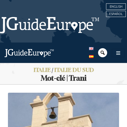
ENGLISH
ESPAÑOL
ITALIE
/
ITALIE DU SUD
Mot-clé | Trani