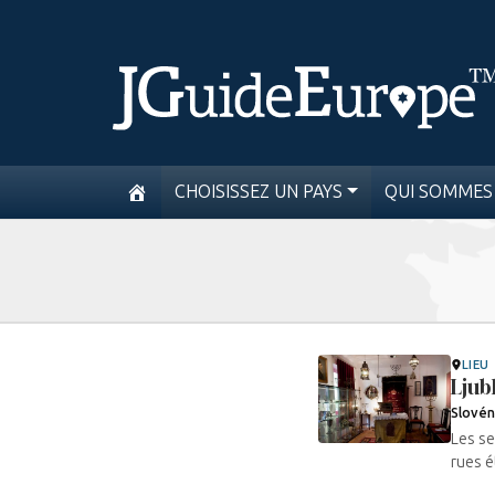
CHOISISSEZ UN PAYS
QUI SOMMES
LIEU
Ljub
Slovén
Les se
rues ét