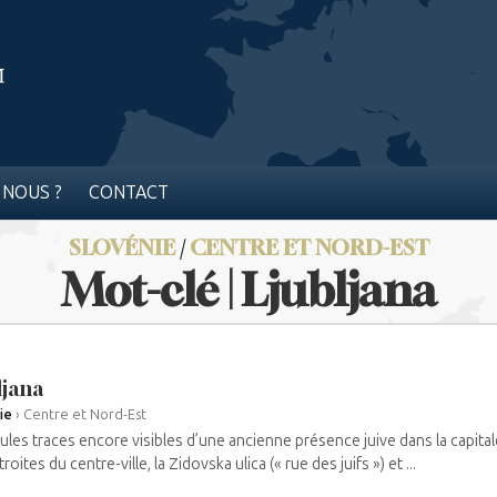
 NOUS ?
CONTACT
SLOVÉNIE
/
CENTRE ET NORD-EST
Mot-clé | Ljubljana
ljana
ie
›
Centre et Nord-Est
ules traces encore visibles d’une ancienne présence juive dans la capita
roites du centre-ville, la Zidovska ulica (« rue des juifs ») et ...