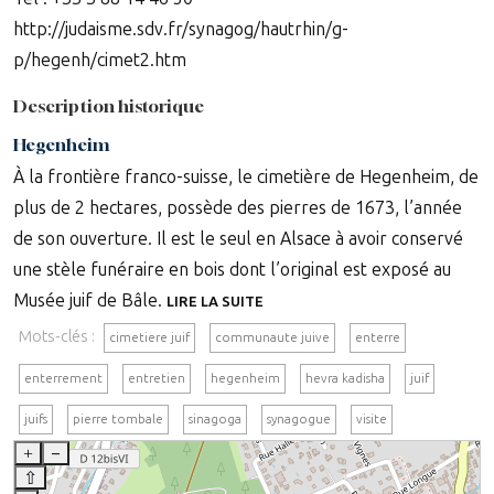
http://judaisme.sdv.fr/synagog/hautrhin/g-
p/hegenh/cimet2.htm
Description historique
Hegenheim
À la frontière franco-suisse, le cimetière de Hegenheim, de
plus de 2 hectares, possède des pierres de 1673, l’année
de son ouverture. Il est le seul en Alsace à avoir conservé
une stèle funéraire en bois dont l’original est exposé au
Musée juif de Bâle.
LIRE LA SUITE
Mots-clés :
cimetiere juif
communaute juive
enterre
enterrement
entretien
hegenheim
hevra kadisha
juif
juifs
pierre tombale
sinagoga
synagogue
visite
+
–
⇧