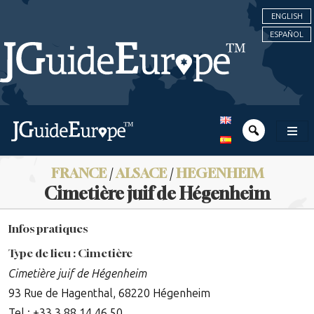
ENGLISH
ESPAÑOL
FRANCE
/
ALSACE
/
HEGENHEIM
Cimetière juif de Hégenheim
Infos pratiques
Type de lieu : Cimetière
Cimetière juif de Hégenheim
93 Rue de Hagenthal, 68220 Hégenheim
Tel : +33 3 88 14 46 50