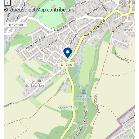
›
©
OpenStreetMap
contributors.