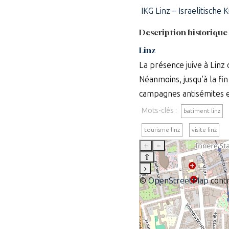
IKG Linz – Israelitische 
Description historique
Linz
La présence juive à Linz
Néanmoins, jusqu’à la fin
campagnes antisémites e
Mots-clés :
batiment linz
tourisme linz
visite linz
+
–
⇧
›
©
OpenStreetMap
contr