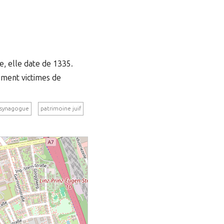
e, elle date de 1335.
amment victimes de
z synagogue
patrimoine juif