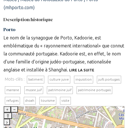
(mhporto.com)
Description historique
Porto
Le nom de la synagogue de Porto, Kadoorie, est
emblématique du « rayonnement international» que connut
la communauté portugaise. Kadoorie est, en effet, le nom
d’une famille d’origine judéo-portugaise, nationalisée
anglaise et installée à Shanghai.
LIRE LA SUITE
Mots-clés :
batiment
culture juive
inquisition
juifs portugais
marrane
musee juif
patrimoine juif
patrimoine portugais
refugies
shoah
tourisme
visite
+
–
⇧
›