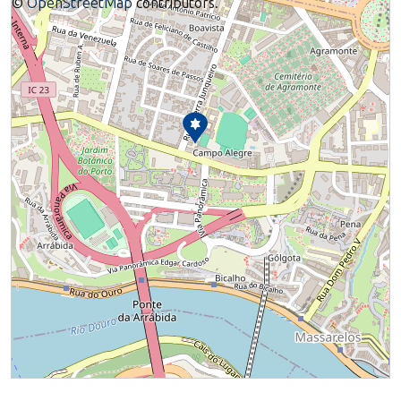
©
OpenStreetMap
contributors.