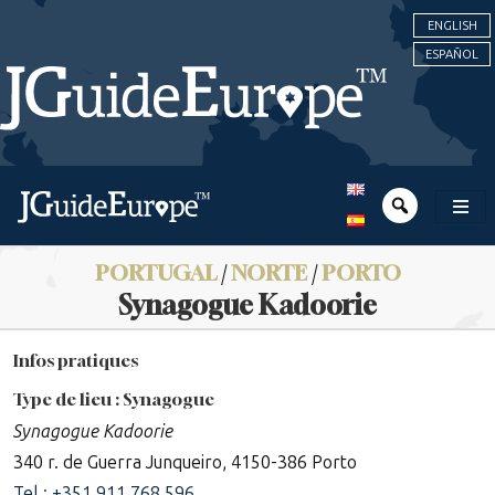
ENGLISH
ESPAÑOL
PORTUGAL
/
NORTE
/
PORTO
Synagogue Kadoorie
Infos pratiques
Type de lieu : Synagogue
Synagogue Kadoorie
340 r. de Guerra Junqueiro, 4150-386 Porto
Tel : +351 911 768 596