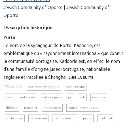
Jewish Community of Oporto | Jewish Community of
Oporto
Description historique
Porto
Le nom de la synagogue de Porto, Kadoorie, est
emblématique du « rayonnement international» que connut
la communauté portugaise. Kadoorie est, en effet, le nom
d’une famille d’origine judéo-portugaise, nationalisée
anglaise et installée à Shanghai.
LIRE LA SUITE
Mots-clés :
ancienne synagogue
architecture
communaute juive
culture juive
juif
juifs
kadoorie
liberale
massorti
monument
nouvelle synagogue
orthodoxe
patrimoine
patrimoine juif
porto
portugal