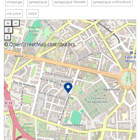
sinagoga
synagogue
synagogue liberale
synagogue orthodoxe
vie juive
visite
+
–
⇧
›
©
OpenStreetMap
contributors.