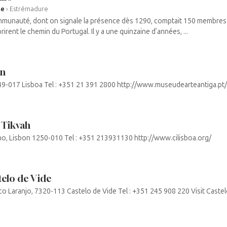
ne
›
Estrémadure
munauté, dont on signale la présence dès 1290, comptait 150 membres à l
rirent le chemin du Portugal. Il y a une quinzaine d’années, ...
en
249-017 Lisboa Tel : +351 21 391 2800 http://www.museudearteantiga.pt/
 Tikvah
no, Lisbon 1250-010 Tel : +351 213931130 http://www.cilisboa.org/
elo de Vide
co Laranjo, 7320-113 Castelo de Vide Tel : +351 245 908 220 Visit Caste