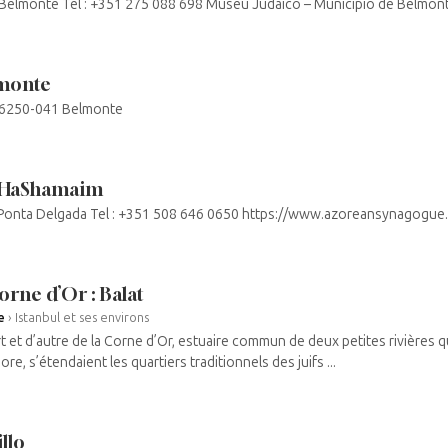
8 Belmonte Tel : +351 275 088 698 Museu Judaico – Município de Belmon
lmonte
, 6250-041 Belmonte
r HaShamaim
 Ponta Delgada Tel : +351 508 646 0650 https://www.azoreansynagogue
orne d’Or : Balat
e
›
Istanbul et ses environs
t et d’autre de la Corne d’Or, estuaire commun de deux petites rivières qu
re, s’étendaient les quartiers traditionnels des juifs ...
illo