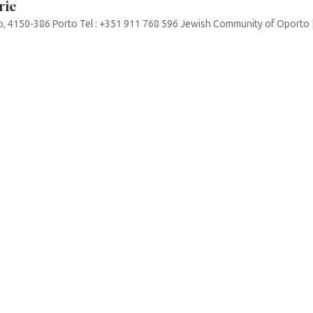
rie
ro, 4150-386 Porto Tel : +351 911 768 596 Jewish Community of Oporto
T
À PROPOS