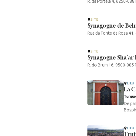
R. da Portela 4, 6250-08
SITE
Synagogue de Be
Rua da Fonte da Rosa 41
SITE
Synagogue Sha’a
R. do Brum 16, 9500-085
LIEU
La C
Turqui
De par
Bospho
LIEU
Truj