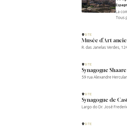
Espag
La com
Tous p
SITE
Musée d’Art anci
R. das Janelas Verdes, 1
SITE
Synagogue Shaare
59 rua Alexandre Hercula
SITE
Synagogue de Cast
Largo do Dr. José Frederi
SITE