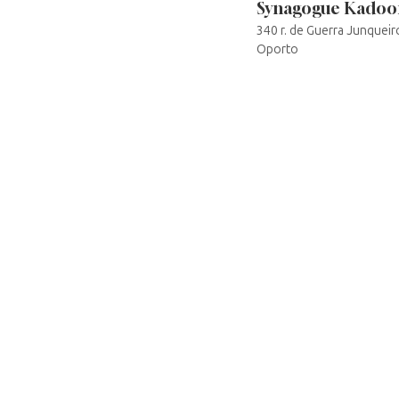
Synagogue Kadoo
340 r. de Guerra Junquei
Oporto
AVEC LE SOUTIEN DE LA
FONDATION JACQUES E