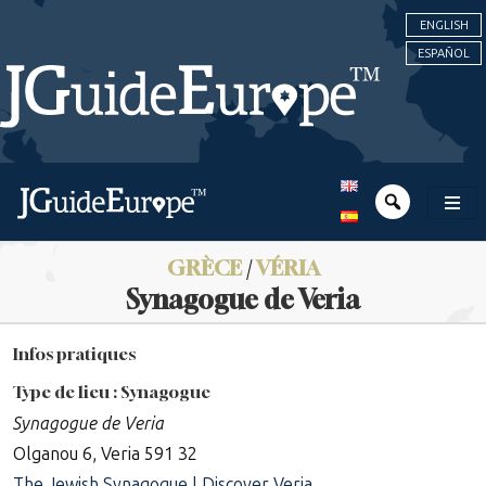
ENGLISH
ESPAÑOL
GRÈCE
/
VÉRIA
Synagogue de Veria
Infos pratiques
Type de lieu : Synagogue
Synagogue de Veria
Olganou 6, Veria 591 32
The Jewish Synagogue | Discover Veria