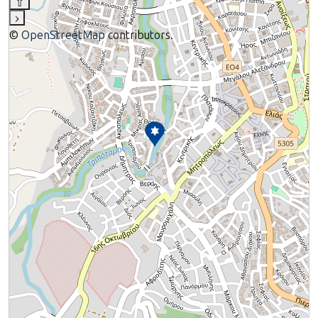
⇧
›
©
OpenStreetMap
contributors.