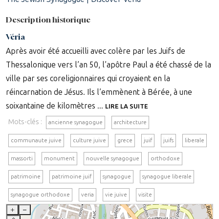
Description historique
Véria
Après avoir été accueilli avec colère par les Juifs de
Thessalonique vers l’an 50, l’apôtre Paul a été chassé de la
ville par ses coreligionnaires qui croyaient en la
réincarnation de Jésus. Ils l’emmènent à Bérée, à une
soixantaine de kilomètres ...
LIRE LA SUITE
Mots-clés :
ancienne synagogue
architecture
communaute juive
culture juive
grece
juif
juifs
liberale
massorti
monument
nouvelle synagogue
orthodoxe
patrimoine
patrimoine juif
synagogue
synagogue liberale
synagogue orthodoxe
veria
vie juive
visite
+
–