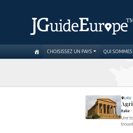
CHOISISSEZ UN PAYS
QUI SOMMES
LIEU
Agri
Italie
›
Une to
trouvé