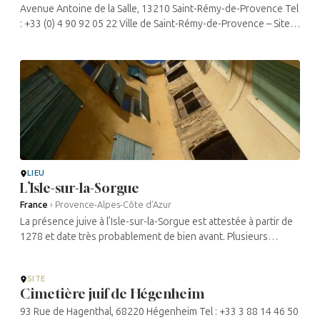
Avenue Antoine de la Salle, 13210 Saint-Rémy-de-Provence Tel
: +33 (0) 4 90 92 05 22 Ville de Saint-Rémy-de-Provence – Site
officiel de la ville de Saint-Rémy-de-Provence ...
LIEU
L’Isle-sur-la-Sorgue
France
›
Provence-Alpes-Côte d’Azur
La présence juive à l’Isle-sur-la-Sorgue est attestée à partir de
1278 et date très probablement de bien avant. Plusieurs
familles habitaient le quartier de Villefranche, où se situe la .
Les ...
SITE
Cimetière juif de Hégenheim
93 Rue de Hagenthal, 68220 Hégenheim Tel : +33 3 88 14 46 50