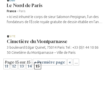
LIEU
Le Nord de Paris
France
›
Paris
« Ici est inhumé le corps de sieur Salomon Perpignan, l’un des
fondateurs de l’École royale gratuite de dessin établie en l’an
1767 du règne glorieux de Louis XV en la ville de Paris […].
Décédé ...
SITE
Cimetière du Montparnasse
3 boulevard Edgar Quinet, 75014 Paris Tel : +33 (0)1 44 10 86
50 Cimetière du Montparnasse – Ville de Paris
Page 15 sur 15
« Première page
«
…
11
12
13
14
15