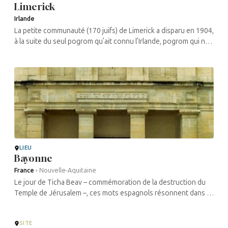
Limerick
Irlande
La petite communauté (170 juifs) de Limerick a disparu en 1904,
à la suite du seul pogrom qu’ait connu l’Irlande, pogrom qui ne
fit aucune victime.
LIEU
Bayonne
France
›
Nouvelle-Aquitaine
Le jour de Ticha Beav – commémoration de la destruction du
Temple de Jérusalem –, ces mots espagnols résonnent dans la
vieille synagogue
SITE