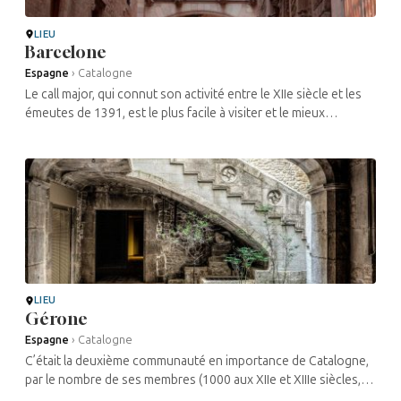
LIEU
Barcelone
Espagne
›
Catalogne
Le call major, qui connut son activité entre le XIIe siècle et les
émeutes de 1391, est le plus facile à visiter et le mieux
conservé. Il s’agit d’une petite zone située entre le ...
LIEU
Gérone
Espagne
›
Catalogne
C’était la deuxième communauté en importance de Catalogne,
par le nombre de ses membres (1000 aux XIIe et XIIIe siècles,
mais plus qu’une centaine au XVe siècle), et par la qualité de ...