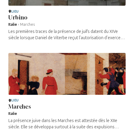
LIEU
Urbino
Italie
›
Marches
Les premières traces de la présence de juifs datent du XIVe
siècle lorsque Daniel de Viterbe reçut l’autorisation d’exercer
le métier de banquier et de marchand. La communauté juive
vécut ...
LIEU
Marches
Italie
La présence juive dans les Marches est attestée dès le XIIe
siècle. Elle se développa surtout à la suite des expulsions
d’Espagne, de Sicile et du royaume de Naples. On peut noter