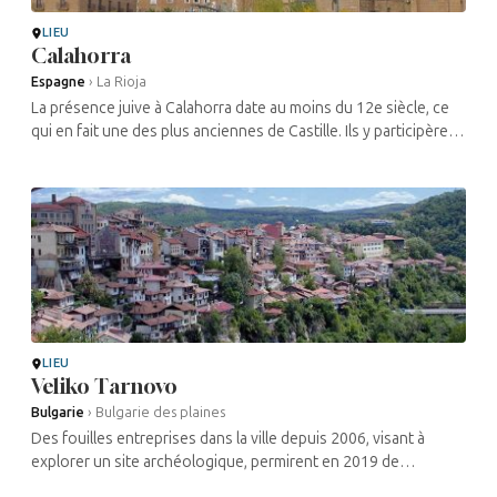
LIEU
Calahorra
Espagne
›
La Rioja
La présence juive à Calahorra date au moins du 12e siècle, ce
qui en fait une des plus anciennes de Castille. Ils y participèrent
alors à de nombreuses activités économiques, notamment
dans ...
LIEU
Veliko Tarnovo
Bulgarie
›
Bulgarie des plaines
Des fouilles entreprises dans la ville depuis 2006, visant à
explorer un site archéologique, permirent en 2019 de
découvrir les ruines d’une datant probablement du 13e siècle. Il