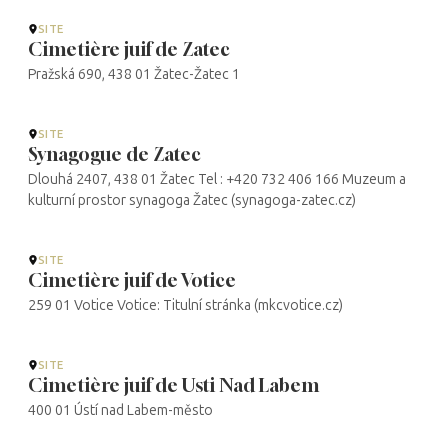
SITE
Cimetière juif de Zatec
Pražská 690, 438 01 Žatec-Žatec 1
SITE
Synagogue de Zatec
Dlouhá 2407, 438 01 Žatec Tel : +420 732 406 166 Muzeum a
kulturní prostor synagoga Žatec (synagoga-zatec.cz)
SITE
Cimetière juif de Votice
259 01 Votice Votice: Titulní stránka (mkcvotice.cz)
SITE
Cimetière juif de Usti Nad Labem
400 01 Ústí nad Labem-město