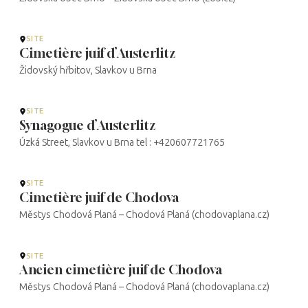
SITE
Cimetière juif d’Austerlitz
Židovský hřbitov, Slavkov u Brna
SITE
Synagogue d’Austerlitz
Úzká Street, Slavkov u Brna tel : +420607721765
SITE
Cimetière juif de Chodova
Městys Chodová Planá – Chodová Planá (chodovaplana.cz)
SITE
Ancien cimetière juif de Chodova
Městys Chodová Planá – Chodová Planá (chodovaplana.cz)