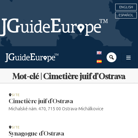
ENGLISH
ESPAÑOL
Mot-clé | Cimetière juif d’Ostrava
SITE
Cimetière juif d’Ostrava
Michalské nám. 470, 715 00 Ostrava-Michálkovice
SITE
Synagogue d’Ostrava