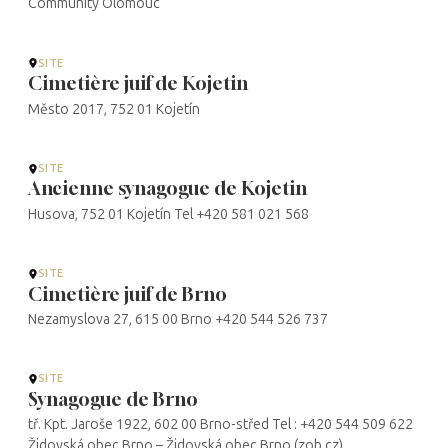
Community Olomouc
SITE
Cimetière juif de Kojetin
Město 2017, 752 01 Kojetín
SITE
Ancienne synagogue de Kojetin
Husova, 752 01 Kojetín Tel +420 581 021 568
SITE
Cimetière juif de Brno
Nezamyslova 27, 615 00 Brno +420 544 526 737
SITE
Synagogue de Brno
tř. Kpt. Jaroše 1922, 602 00 Brno-střed Tel : +420 544 509 622
Židovská obec Brno – Židovská obec Brno (zob.cz)