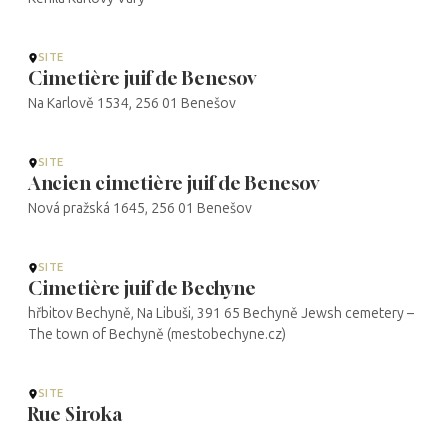
SITE
Cimetière juif de Benesov
Na Karlově 1534, 256 01 Benešov
SITE
Ancien cimetière juif de Benesov
Nová pražská 1645, 256 01 Benešov
SITE
Cimetière juif de Bechyne
hřbitov Bechyně, Na Libuši, 391 65 Bechyně Jewsh cemetery –
The town of Bechyně (mestobechyne.cz)
SITE
Rue Siroka