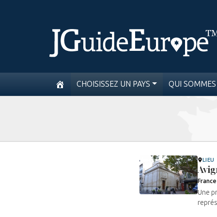
CHOISISSEZ UN PAYS
QUI SOMMES
LIEU
Avi
France
Une pr
représ