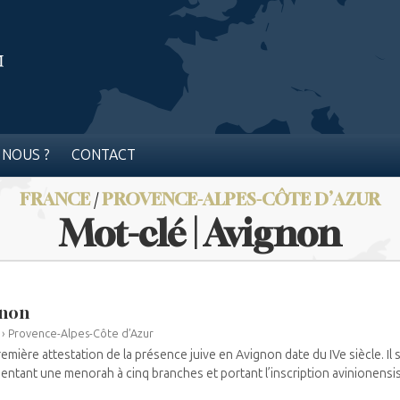
 NOUS ?
CONTACT
FRANCE
/
PROVENCE-ALPES-CÔTE D’AZUR
Mot-clé | Avignon
gnon
›
Provence-Alpes-Côte d’Azur
emière attestation de la présence juive en Avignon date du IVe siècle. Il 
entant une menorah à cinq branches et portant l’inscription avinionensis.