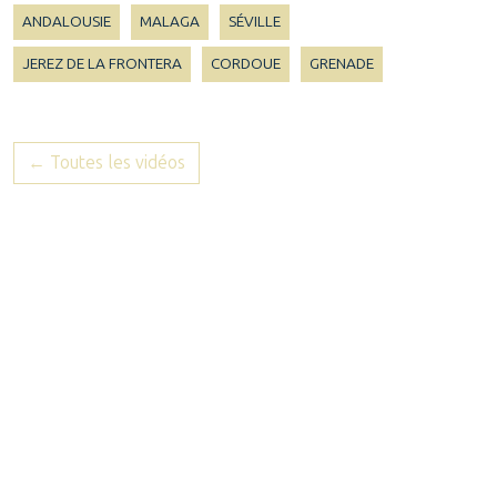
ANDALOUSIE
MALAGA
SÉVILLE
JEREZ DE LA FRONTERA
CORDOUE
GRENADE
← Toutes les vidéos