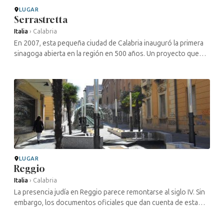
LUGAR
Serrastretta
Italia
›
Calabria
En 2007, esta pequeña ciudad de Calabria inauguró la primera
sinagoga abierta en la región en 500 años. Un proyecto que
fue posible gracias a la dedicación de Barbara Aiello, la primera
mujer ...
LUGAR
Reggio
Italia
›
Calabria
La presencia judía en Reggio parece remontarse al siglo IV. Sin
embargo, los documentos oficiales que dan cuenta de esta
presencia datan del siglo XII. Al igual que en otras ciudades de
la ...