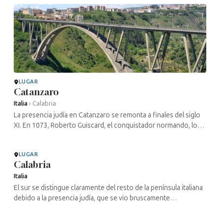
LUGAR
Catanzaro
Italia
›
Calabria
La presencia judía en Catanzaro se remonta a finales del siglo
XI. En 1073, Roberto Guiscard, el conquistador normando, los
invitó a establecerse allí para desarrollar el tejido de la seda. ...
LUGAR
Calabria
Italia
El sur se distingue claramente del resto de la península italiana
debido a la presencia judía, que se vio bruscamente
interrumpida por la expulsión de 1510, lo cual se refleja en su
patrimonio ...