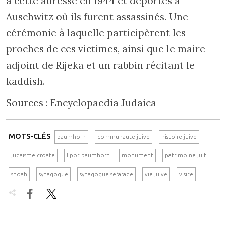
à cette adresse en 1944 et déportés à
Auschwitz où ils furent assassinés. Une
cérémonie à laquelle participèrent les
proches de ces victimes, ainsi que le maire-
adjoint de Rijeka et un rabbin récitant le
kaddish.
Sources : Encyclopaedia Judaica
MOTS-CLÉS
baumhorn
communaute juive
histoire juive
judaisme croate
lipot baumhorn
monument
patrimoine juif
shoah
synagogue
synagogue sefarade
vie juive
visite

