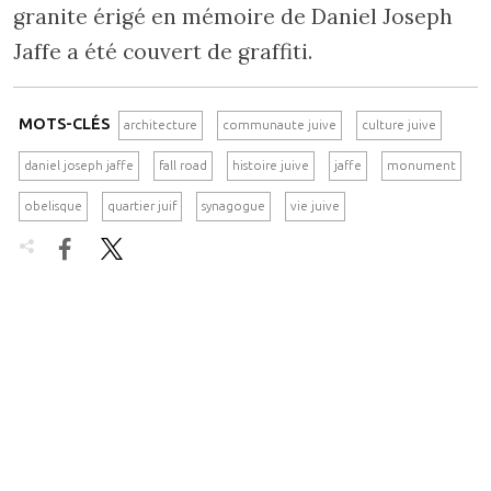
granite érigé en mémoire de Daniel Joseph
Jaffe a été couvert de graffiti.
MOTS-CLÉS
architecture
communaute juive
culture juive
daniel joseph jaffe
fall road
histoire juive
jaffe
monument
obelisque
quartier juif
synagogue
vie juive

