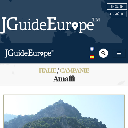
ENGLISH
ESPAÑOL
ITALIE
/
CAMPANIE
Amalfi