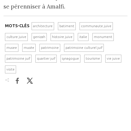
se pérenniser à Amalfi.
MOTS-CLÉS
architecture
batiment
communaute juive
culture juive
genizah
histoire juive
italie
monument
musee
musée
patrimoine
patrimoine culturel juif
patrimoine juif
quartier juif
synagogue
tourisme
vie juive
visite

