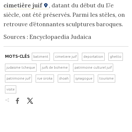
cimetière juif
, datant du début du 17e
siècle, ont été préservés. Parmi les stèles, on
retrouve d’étonnantes sculptures baroques.
Sources : Encyclopaedia Judaica
MOTS-CLÉS
batiment
cimetiere juif
deportation
ghetto
judaisme tcheque
juifs de boheme
patrimoine culturel juif
patrimoine juif
rue siroka
shoah
synagogue
tourisme
visite

