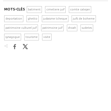
MOTS-CLÉS
batiment
cimetiere juif
comte catejan
deportation
ghetto
judaisme tcheque
juifs de boheme
patrimoine culturel juif
patrimoine juif
shoah
sudetes
synagogue
tourisme
visite

