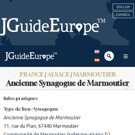
ENGLISH
ESPAÑOL
FRANCE
/
ALSACE
/
MARMOUTIER
Ancienne Synagogue de Marmoutier
Infos pratiques
Type de lieu : Synagogue
Ancienne Synagogue de Marmoutier
11, rue du Plan, 67440 Marmoutier
Communauté de Marmoutier (judaisme-alsalor.fr)