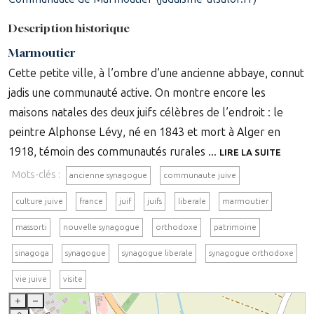
Description historique
Marmoutier
Cette petite ville, à l’ombre d’une ancienne abbaye, connut
jadis une communauté active. On montre encore les
maisons natales des deux juifs célèbres de l’endroit : le
peintre Alphonse Lévy, né en 1843 et mort à Alger en
1918, témoin des communautés rurales ...
LIRE LA SUITE
Mots-clés :
ancienne synagogue
communaute juive
culture juive
france
juif
juifs
liberale
marmoutier
massorti
nouvelle synagogue
orthodoxe
patrimoine
sinagoga
synagogue
synagogue liberale
synagogue orthodoxe
vie juive
visite
+
–