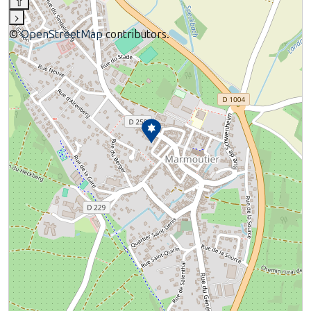
⇧
›
©
OpenStreetMap
contributors.