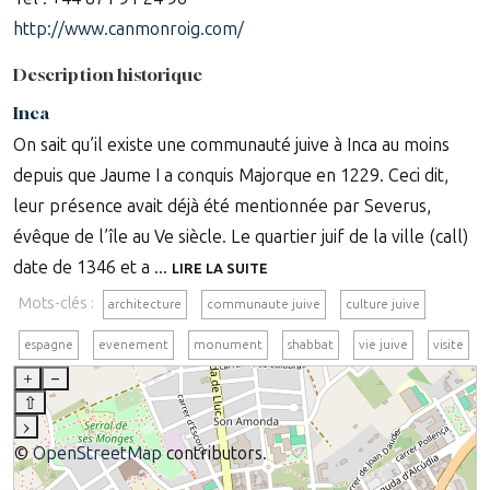
http://www.canmonroig.com/
Description historique
Inca
On sait qu’il existe une communauté juive à Inca au moins
depuis que Jaume I a conquis Majorque en 1229. Ceci dit,
leur présence avait déjà été mentionnée par Severus,
évêque de l’île au Ve siècle. Le quartier juif de la ville (call)
date de 1346 et a ...
LIRE LA SUITE
Mots-clés :
architecture
communaute juive
culture juive
espagne
evenement
monument
shabbat
vie juive
visite
+
–
⇧
›
©
OpenStreetMap
contributors.