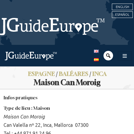
ENGLISH
ESPAÑOL
ESPAGNE
/
BALÉARES
/
INCA
Maison Can Moroig
Infos pratiques
Type de lieu : Maison
Maison Can Moroig
Can Valella nº 22,
Inca,
Mallorca
07300
Tel : +44 871 91 24 96