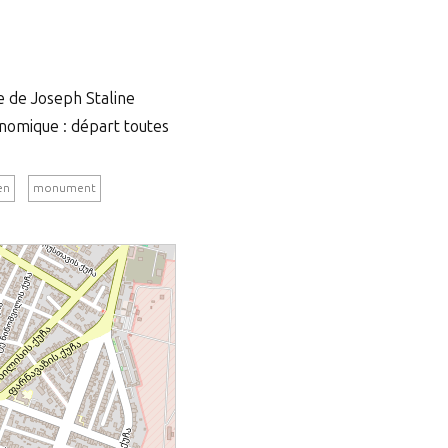
ce de Joseph Staline
onomique : départ toutes
en
monument