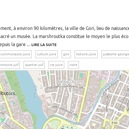
ement, à environ 90 kilomètres, la ville de Gori, lieu de naissan
nsacré un musée. La marshroutka constitue le moyen le plus éc
puis la gare ...
LIRE LA SUITE
communaute juive
culture juive
gori
histoire juive
judaisme georgi
rimoine juif
quartier juif
vie juive
visite
ibutors.