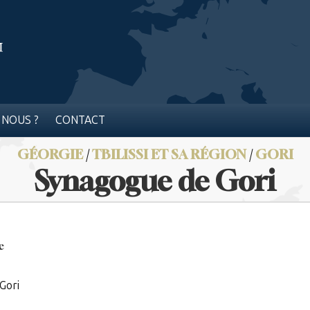
 NOUS ?
CONTACT
GÉORGIE
/
TBILISSI ET SA RÉGION
/
GORI
Synagogue de Gori
e
Gori