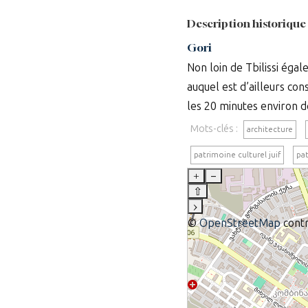
Description historique
Gori
Non loin de Tbilissi égal
auquel est d’ailleurs co
les 20 minutes environ de
Mots-clés :
architecture
patrimoine culturel juif
pat
+
–
⇧
›
©
OpenStreetMap
contr