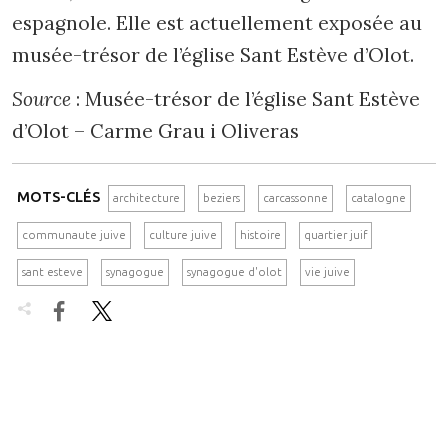
espagnole. Elle est actuellement exposée au
musée-trésor de l’église Sant Estève d’Olot.
Source
: Musée-trésor de l’église Sant Estève
d’Olot – Carme Grau i Oliveras
MOTS-CLÉS
architecture
beziers
carcassonne
catalogne
communaute juive
culture juive
histoire
quartier juif
sant esteve
synagogue
synagogue d'olot
vie juive

