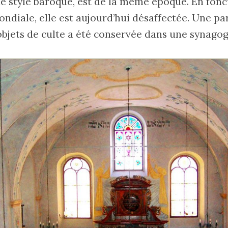
de style baroque, est de la même époque. En fonct
diale, elle est aujourd’hui désaffectée. Une par
bjets de culte a été conservée dans une synago