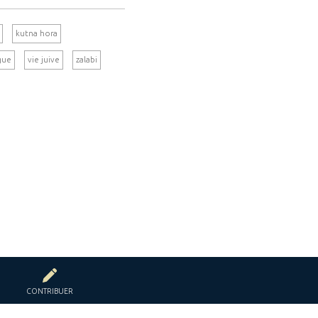
kutna hora
gue
vie juive
zalabi
CONTRIBUER