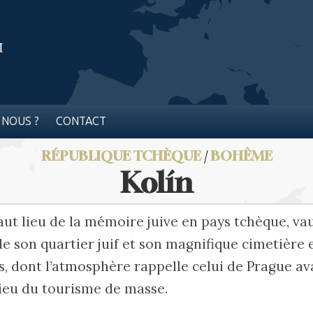
 NOUS ?
CONTACT
RÉPUBLIQUE TCHÈQUE
/
BOHÊME
Kolín
 haut lieu de la mémoire juive en pays tchèque, va
 de son quartier juif et son magnifique cimetière 
s, dont l’atmosphère rappelle celui de Prague ava
ieu du tourisme de masse.