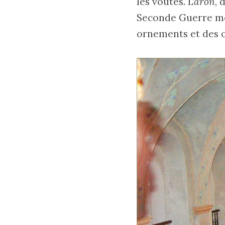
les voûtes. L’
aron
, 
Seconde Guerre mon
ornements et des o