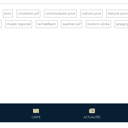
aron
cimetiere juif
communaute juive
culture juive
histoire juive
musee regional
na hradbach
quartier juif
slunecni ulicka
synago
CARTE
ACTUALITÉS