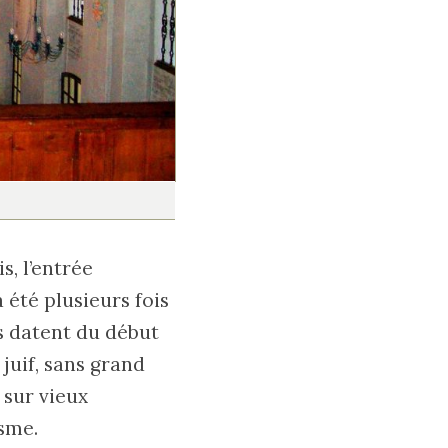
s, l’entrée
 été plusieurs fois
es datent du début
 juif, sans grand
s sur vieux
isme.