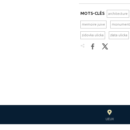
MOTS-CLÉS
architecture
memoire juive
monument
zidovka ulicka
zlata ulicka


LIEUX