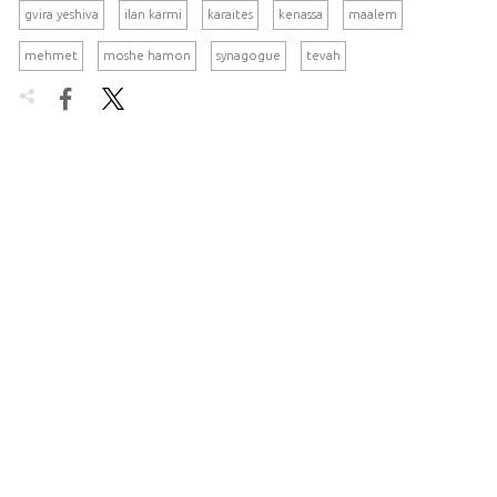
gvira yeshiva
ilan karmi
karaites
kenassa
maalem
mehmet
moshe hamon
synagogue
tevah

