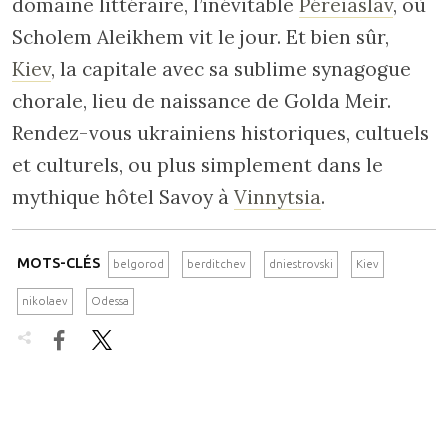
domaine littéraire, l’inévitable
Péreiaslav
, où
Scholem Aleikhem vit le jour. Et bien sûr,
Kiev
, la capitale avec sa sublime synagogue
chorale, lieu de naissance de Golda Meir.
Rendez-vous ukrainiens historiques, cultuels
et culturels, ou plus simplement dans le
mythique hôtel Savoy à
Vinnytsia
.
MOTS-CLÉS
belgorod
berditchev
dniestrovski
Kiev
nikolaev
Odessa

