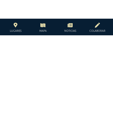
LUGARES
MAPA
NOTICIAS
COLABORAR
CON EL APOYO DE LA
FUNDACIÓN JACQUES Y JACQUELINE
LÉVY-WILLARD
BAJO LOS AUSPICIOS DE LA