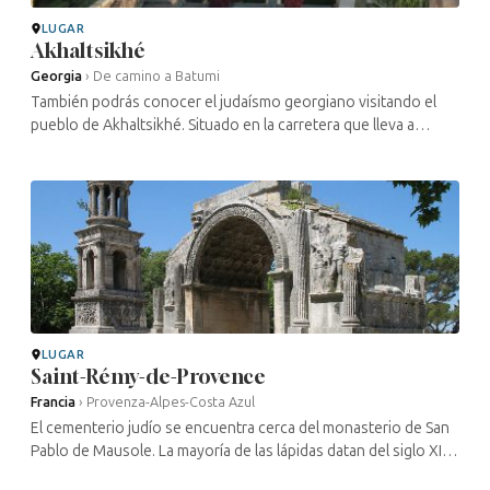
LUGAR
Akhaltsikhé
Georgia
›
De camino a Batumi
También podrás conocer el judaísmo georgiano visitando el
pueblo de Akhaltsikhé. Situado en la carretera que lleva a
Batumi, la segunda ciudad del país, se puede llegar a
Akhaltsikhé desde Tiflis ...
LUGAR
Saint-Rémy-de-Provence
Francia
›
Provenza-Alpes-Costa Azul
El cementerio judío se encuentra cerca del monasterio de San
Pablo de Mausole. La mayoría de las lápidas datan del siglo XIX,
aunque su ubicación corresponde a la del cementerio