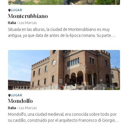
LUGAR
Monterubbiano
Italia
›
Las Marcas
Situada en las alturas, la ciudad de Monterubbiano es muy
antigua, ya que data de antes de la época romana. Su parte
medieval sigue siendo impresionante, como lo demuestran sus
edificios, sus ...
LUGAR
Mondolfo
Italia
›
Las Marcas
Mondolfo, una ciudad medieval, era conocida sobre todo por
su castillo, construido por el arquitecto Francesco di Giorgio
Martini, que fue destruido en el siglo XIX. La ciudad fue también