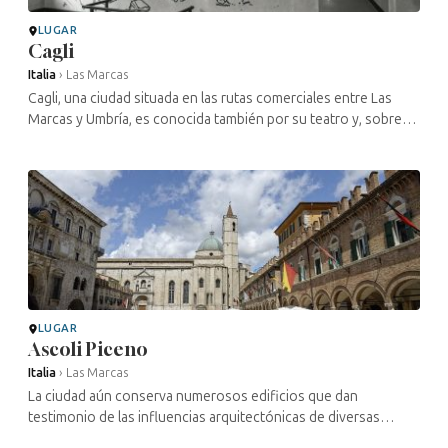
LUGAR
Cagli
Italia
›
Las Marcas
Cagli, una ciudad situada en las rutas comerciales entre Las
Marcas y Umbría, es conocida también por su teatro y, sobre
todo, por su antigua imprenta, una de las más antiguas de Italia,
que data ...
LUGAR
Ascoli Piceno
Italia
›
Las Marcas
La ciudad aún conserva numerosos edificios que dan
testimonio de las influencias arquitectónicas de diversas
épocas: romana, medieval, renacentista, moderna… La