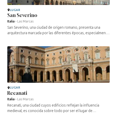
LUGAR
San Severino
Italia
›
Las Marcas
San Severino, una ciudad de origen romano, presenta una
arquitectura marcada por las diferentes épocas, especialmente
la medieval y el Renacimiento. Los documentos administrativos
atestiguan una ...
LUGAR
Recanati
Italia
›
Las Marcas
Recanati, una ciudad cuyos edificios reflejan la influencia
medieval, es conocida sobre todo por ser el lugar de
nacimiento del poeta Giacomo Leopardi, cuyo nombre también