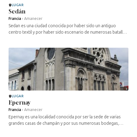
LUGAR
Sedán
Francia
›
Amanecer
Sedan es una ciudad conocida por haber sido un antiguo
centro textil y por haber sido escenario de numerosas batallas
durante las últimas guerras. La presencia judía en Sedan parece
remontarse a ...
LUGAR
Epernay
Francia
›
Amanecer
Epernay es una localidad conocida por ser la sede de varias
grandes casas de champán y por sus numerosas bodegas,
donde se elabora esta bebida tan apreciada. La presencia judía
en Sparnac parece ...