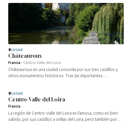
bajo la ...
LUGAR
Châteauroux
Francia
›
Centro-Valle del Loira
Châteauroux es una ciudad conocida por sus tres castillos y
otros monumentos históricos. Tras las importantes
excavaciones arqueológicas llevadas a cabo por el INRAP en
2018 y 2019, se han ...
LUGAR
Centro-Valle del Loira
Francia
La región de Centro-Valle del Loira es famosa, como es bien
sabido, por sus castillos a orillas del Loira, pero también por
sus catedrales, en particular las de Chartres, Orleans, Tours y ...