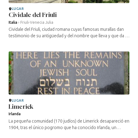
LUGAR
Cividale del Friuli
Italia
›
Friuli-Venecia Julia
Cividale del Friuli, ciudad romana cuyas famosas murallas dan
testimonio de su antigüedad y del nombre que lleva y que da a
la región, te permite viajar en el tiempo por sus callejuelas. La ...
LUGAR
Limerick
Irlanda
La pequeña comunidad (170 judíos) de Limerick desapareció en
1904, tras el único pogromo que ha conocido Irlanda, un
pogromo en el que no hubo víctimas.