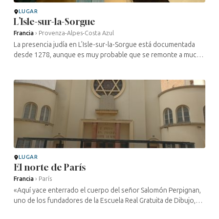
LUGAR
L’Isle-sur-la-Sorgue
Francia
›
Provenza-Alpes-Costa Azul
La presencia judía en L’Isle-sur-la-Sorgue está documentada
desde 1278, aunque es muy probable que se remonte a mucho
antes. Varias familias vivían en el barrio de Villefranche, donde
se ...
LUGAR
El norte de París
Francia
›
París
«Aquí yace enterrado el cuerpo del señor Salomón Perpignan,
uno de los fundadores de la Escuela Real Gratuita de Dibujo,
fundada en el año 1767, durante el glorioso reinado de Luis XV,