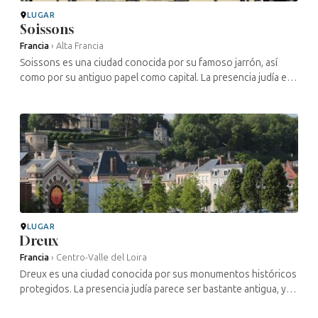
LUGAR
Soissons
Francia
›
Alta Francia
Soissons es una ciudad conocida por su famoso jarrón, así
como por su antiguo papel como capital. La presencia judía en
Soissons es bastante antigua, ya que se remonta al menos al
siglo XII. La ...
LUGAR
Dreux
Francia
›
Centro-Valle del Loira
Dreux es una ciudad conocida por sus monumentos históricos
protegidos. La presencia judía parece ser bastante antigua, ya
que se remonta al menos al siglo XII, cuando se encontraban