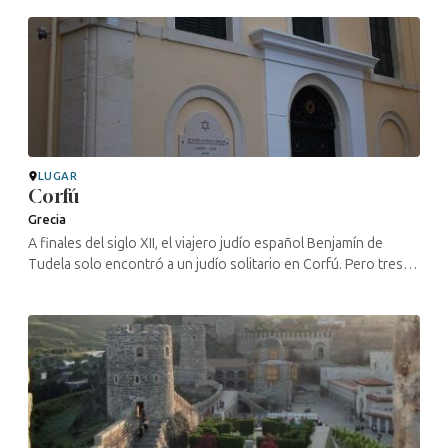
LUGAR
Corfú
Grecia
A finales del siglo XII, el viajero judío español Benjamín de
Tudela solo encontró a un judío solitario en Corfú. Pero tres
siglos más tarde eran tantos que los venecianos, convertidos
en amos de ...