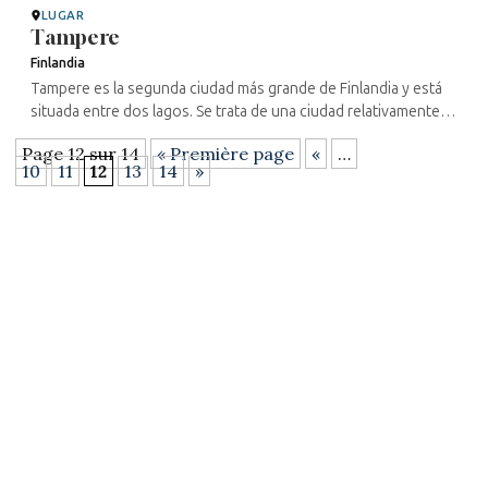
LUGAR
Tampere
Finlandia
Tampere es la segunda ciudad más grande de Finlandia y está
situada entre dos lagos. Se trata de una ciudad relativamente
nueva, fundada en 1775 por Gustavo III de Suecia con el
Page 12 sur 14
« Première page
«
…
objetivo de ...
10
11
12
13
14
»