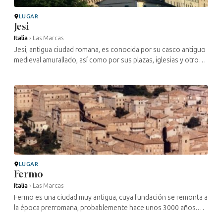
LUGAR
Jesi
Italia
›
Las Marcas
Jesi, antigua ciudad romana, es conocida por su casco antiguo
medieval amurallado, así como por sus plazas, iglesias y otros
edificios que dan testimonio de su historia a lo largo del
tiempo. La ...
LUGAR
Fermo
Italia
›
Las Marcas
Fermo es una ciudad muy antigua, cuya fundación se remonta a
la época prerromana, probablemente hace unos 3000 años.
Sus numerosos palacios y lugares de interés cultural y