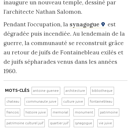
inaugure un nouveau temple, dessiné par
l’architecte Nathan Salomon.
Pendant l’occupation, la
synagogue
est
dégradée puis incendiée. Au lendemain de la
guerre, la communauté se reconstruit grâce
au retour de juifs de Fontainebleau exilés et
de juifs sépharades venus dans les années
1960.
MOTS-CLÉS
antoine guenee
architecture
bibliotheque
chateau
communaute juive
culture juive
fontainebleau
francois
histoire juive
memorial
monument
patrimoine
patrimoine culturel juif
quartier juif
synagogue
vie juive