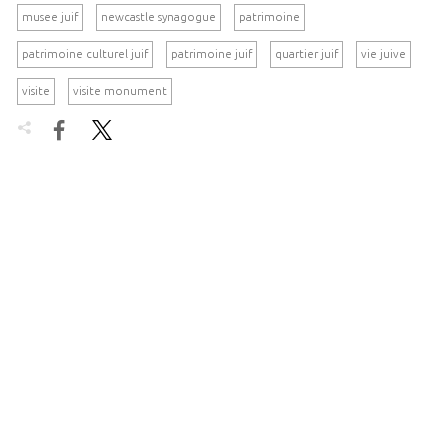
musee juif
newcastle synagogue
patrimoine
patrimoine culturel juif
patrimoine juif
quartier juif
vie juive
visite
visite monument

